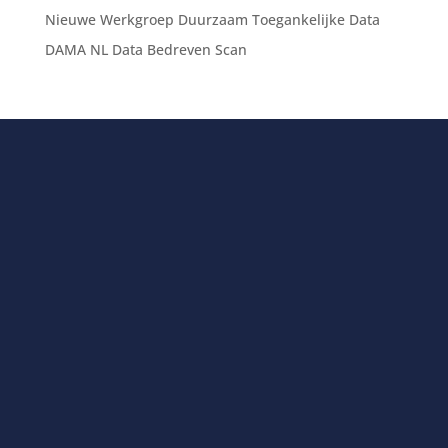
Nieuwe Werkgroep Duurzaam Toegankelijke Data
DAMA NL Data Bedreven Scan
Contact
Vragen? Neem dan contact met ons op.