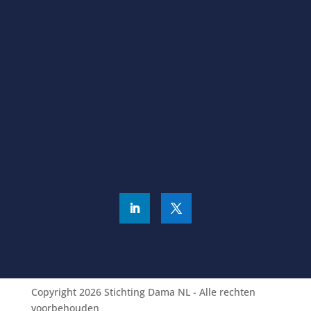
NL02 SNSB 0907432891
KVK
62214195
Algemene voorwaarden |
Privacybeleid
Copyright 2026 Stichting Dama NL - Alle rechten
voorbehouden