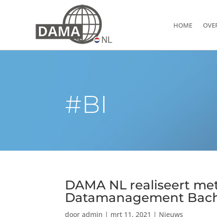
HOME
OVE
#BI
DAMA NL realiseert me
Datamanagement Bach
door
admin
|
mrt 11, 2021
|
Nieuws